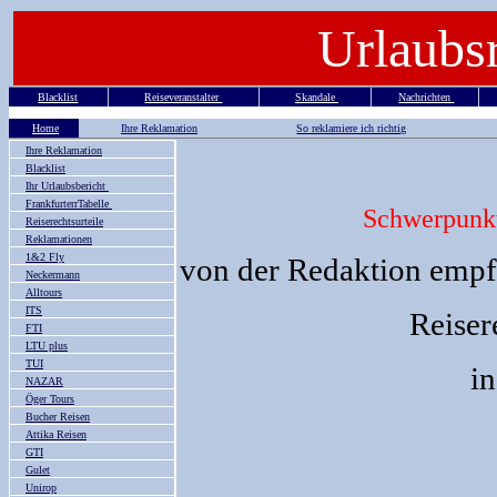
Urlaubs
Blacklist
Reiseveranstalter
Skandale
Nachrichten
Home
Ihre Reklamation
So reklamiere ich richtig
Rechtsanwälte Reiserecht Rechtsanwäl
Ihre Reklamation
Blacklist
Reiserecht
Ihr Urlaubsbericht
FrankfurterrTabelle
Schwerpunkt
Reiserechtsurteile
Reklamationen
1&2 Fly
von der Redaktion empf
Neckermann
Alltours
ITS
Reiser
FTI
LTU plus
TUI
i
NAZAR
Öger Tours
Bucher Reisen
Attika Reisen
GTI
Gulet
Unirop