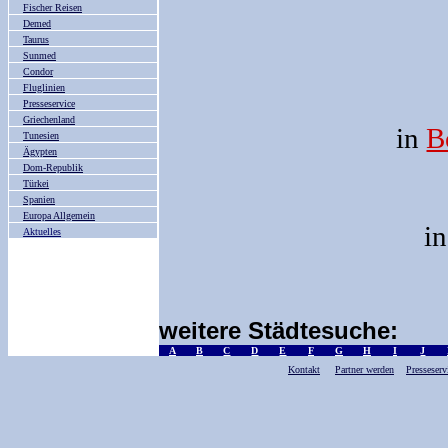
Fischer Reisen
Demed
Taurus
Sunmed
Condor
Fluglinien
Presseservice
Griechenland
in
B
Tunesien
Ägypten
Dom-Republik
Türkei
Spanien
Europa Allgemein
i
Aktuelles
weitere Städtesuche:
A
B
C
D
E
F
G
H
I
J
Kontakt
Partner werden
Presseserv