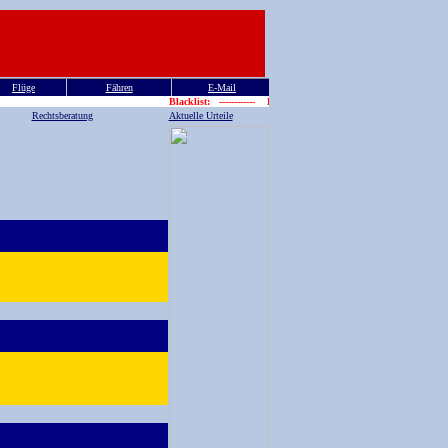
Flüge
Fähren
E-Mail
Blacklist: ------------ Blacklist : Griec
Rechtsberatung
Aktuelle Urteile