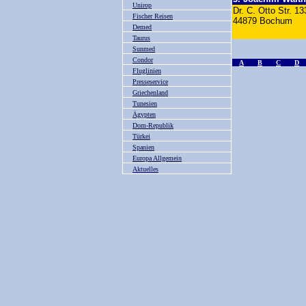
Unirop
Dr. C. Otto Str. 13
Fischer Reisen
44879 Bochu
Demed
Taurus
Sunmed
Condor
A
B
C
D
Fluglinien
Presseservice
Griechenland
Tunesien
Ägypten
Dom-Republik
Türkei
Spanien
Europa Allgemein
Aktuelles