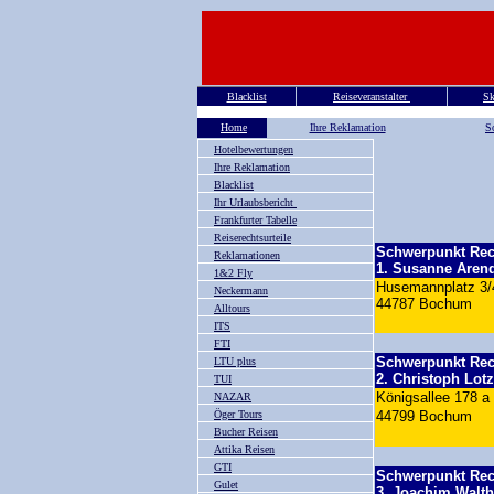
Blacklist
Reiseveranstalter
Sk
Home
Ihre Reklamation
So
Hotelbewertungen
Ihre Reklamation
Blacklist
Ihr Urlaubsbericht
Frankfurter Tabelle
Reiserechtsurteile
Schwerpunkt Rec
Reklamationen
1. Susanne Aren
1&2 Fly
Husemannplatz 3
Neckermann
44787 Bochum
Alltours
ITS
FTI
Schwerpunkt Rec
LTU plus
2. Christoph Lot
TUI
Königsallee 178 a
NAZAR
Öger Tours
44799 Bochum
Bucher Reisen
Attika Reisen
GTI
Schwerpunkt Rec
Gulet
3. Joachim Walt