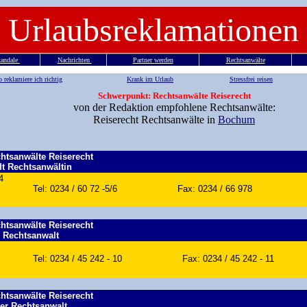
Urlaubsreklamationen
andale
Nachrichten
Partner werden
Rechtsanwälte
 reklamiere ich richtig
Krank im Urlaub
Stressfrei reisen
Rechtsanwälte
Bochum
Reiserecht
Bochum
Rechtsanwälte
Bochum
Reiserecht
Bochum
Rechtsanwälte Reiserecht
Bochum
Rechtsanwälte
Bochum
Reiserecht
Schwerpunkt: Rechtsanwälte Reiserecht
von der Redaktion empfohlene Rechtsanwälte:
Reiserecht Rechtsanwälte in
Bochum
htsanwälte Reiserecht
dt Rechtsanwältin
/4
 Tel: 0234 / 60 72 -5/6 Fax: 0234 / 66 978
htsanwälte Reiserecht
z Rechtsanwalt
 Tel: 0234 / 45 242 - 10 Fax: 0234 / 45 242 - 11
htsanwälte Reiserecht
her Rechtsanwalt