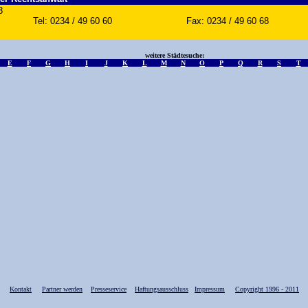
3
m Tel: 0234 / 49 60 60 Fax: 0234 / 49 60 68
weitere Städtesuche:
E
F
G
H
I
J
K
L
M
N
O
P
Q
R
S
T
Kontakt
Partner werden
Presseservice
Haftungsausschluss
Impressum
Copyright 1996 - 2011