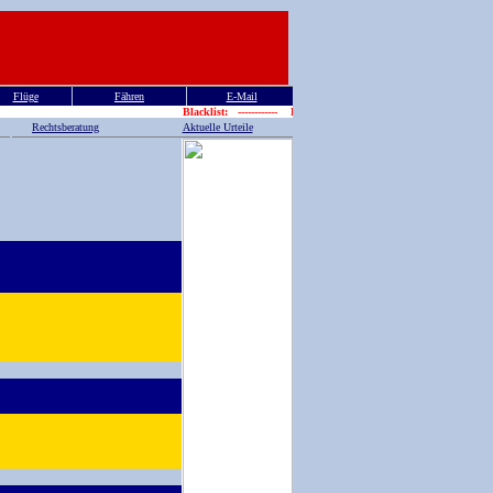
Flüge
Fähren
E-Mail
Blacklist: ------------ Blacklist : Griech
Rechtsberatung
Aktuelle Urteile
wälte
Reiserecht