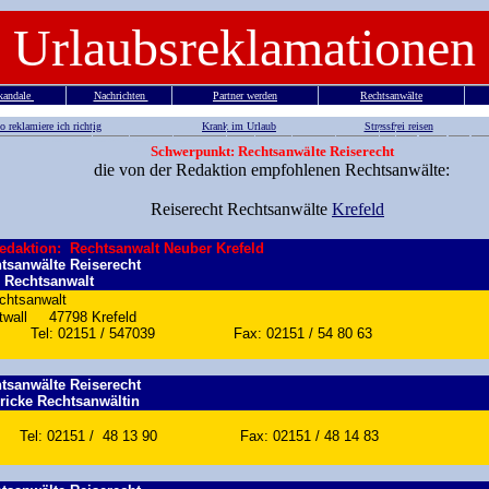
Urlaubsreklamationen
kandale
Nachrichten
Partner werden
Rechtsanwälte
o reklamiere ich richtig
Krank im Urlaub
Stressfrei reisen
Rechtsanwälte
Krefeld
Rechtsanwälte
Krefeld
Reiserecht
Krefeld
Rechtsanwälte
Krefeld
Reiserecht
Krefeld
Rechtsanwälte
Krefeld
Reiserecht
Krefeld
Rechtsanwälte
Krefeld
Rechtsanwälte
Krefeld
Reiserecht
Rechtsanwälte
Reiserecht
Rechtsan
Schwerpunkt: Rechtsanwälte Reiserecht
die von der Redaktion empfohlenen Rechtsanwälte:
Reiserecht Rechtsanwälte
Krefeld
edaktion:
Rechtsanwalt Neuber Krefeld
tsanwälte Reiserecht
 Rechtsanwalt
chtsanwalt
Westwall 47798 Krefeld
7038 Tel: 02151 / 547039 Fax: 02151 / 54 80 63
tsanwälte Reiserecht
Fricke Rechtsanwältin
Tel: 02151 / 48 13 90 Fax: 02151 / 48 14 83