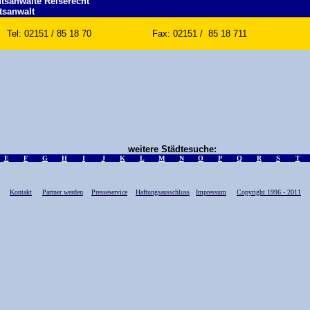
tsanwälte Reiserecht
tsanwalt
Tel: 02151 / 85 18 70 Fax: 02151 / 85 18 711
tsanwälte Reiserecht
ider Rechtsanwalt
 Tel: 02151 / 54 70 38+9 Fax: 02151 / 54 80 63
weitere Städtesuche:
E
F
G
H
I
J
K
L
M
N
O
P
Q
R
S
T
Kontakt
Partner werden
Presseservice
Haftungsausschluss
Impressum
Copyright 1996 - 2011