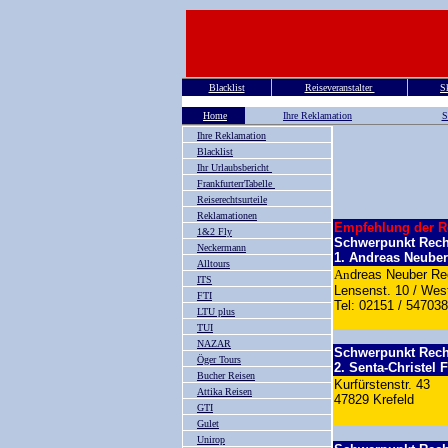
Blacklist
Reiseveranstalter
S
Home
Ihre Reklamation
S
Ihre Reklamation
Blacklist
Ihr Urlaubsbericht
FrankfurterrTabelle
Reiserechtsurteile
Reklamationen
Empfehlung der R
1&2 Fly
Schwerpunkt Rech
Neckermann
1. Andreas Neuber
Alltours
An
dreas Neuber Re
ITS
Lensenst. 10 / 
FTI
Tel: 02151 / 54
LTU plus
TUI
NAZAR
Schwerpunkt Rech
Öger Tours
2
. Senta-Christel 
Bucher Reisen
Kurfürstenstr. 43
Attika Reisen
47829 Krefeld 
GTI
Gulet
Unirop