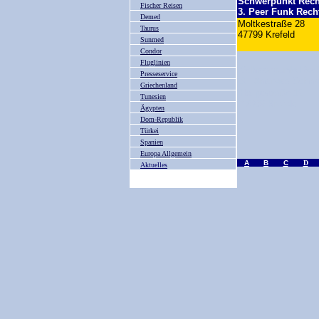
Schwerpunkt Rech
Fischer Reisen
3
. Peer Funk Rech
Demed
Moltkestraße 28
Taurus
47799 Krefeld 
Sunmed
Condor
Fluglinien
Schwerpunkt Rech
Presseservice
3. Andreas Schne
Griechenland
Hauptstraße 19
Tunesien
47809 Krefeld
Ägypten
Dom-Republik
Türkei
Spanien
Europa Allgemein
A
B
C
D
Aktuelles