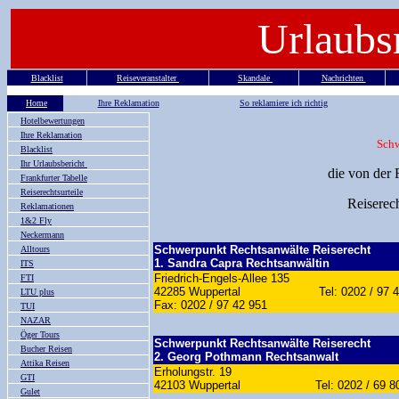
Urlaubs
Blacklist
Reiseveranstalter
Skandale
Nachrichten
Home
Ihre Reklamation
So reklamiere ich richtig
Hotelbewertungen
Ihre Reklamation
Schw
Blacklist
Ihr Urlaubsbericht
die von der
Frankfurter Tabelle
Reiserechtsurteile
Reiserec
Reklamationen
1&2 Fly
Neckermann
Schwerpunkt Rechtsanwälte Reiserecht
Alltours
1. Sandra Capra Rechtsanwältin
ITS
Friedrich-Engels-Allee 135
FTI
42285 Wuppertal Tel: 0202 / 
LTU plus
Fax: 0202 / 97 42 951
TUI
NAZAR
Öger Tours
Schwerpunkt Rechtsanwälte Reiserecht
Bucher Reisen
2. Georg Pothmann Rechtsanwalt
Attika Reisen
Erholungstr. 19
GTI
42103 Wuppertal Tel: 0202 / 69 80
Gulet