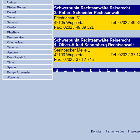
Unirop
Fischer Reisen
Schwerpunkt Rechtsanwälte Reiserecht
3. Robert Schneider Rechtsanwalt
Demed
Taurus
Friedrichstr. 51
42105 Wuppertal Tel: 0202 / 49
Sunmed
Fax: 0202 / 49 39 321
Condor
Fluglinien
Presseservice
Schwerpunkt Rechtsanwälte Reiserecht
Griechenland
4. Oliver-Alfred Schomberg Rechtsanwalt
Tunesien
Steinbecker Meile 1
Ägypten
42103 Wuppertal Tel: 0202 / 
Dom-Republik
Fax: 0202 / 37 12 745
Türkei
Spanien
A
B
C
D
E
F
G
H
I
J
Europa Allgemein
Aktuelles
Kontakt
Partner werden
Presseser